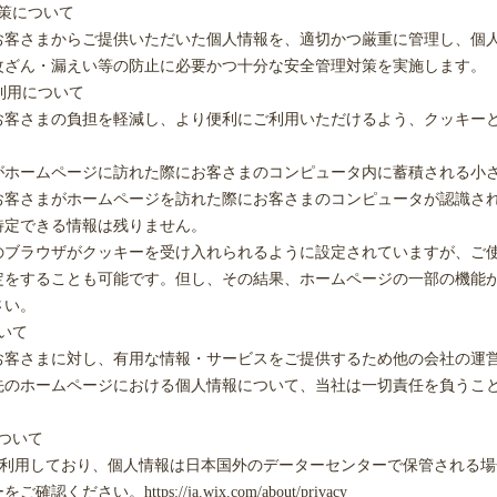
策について
お客さまからご提供いただいた個人情報を、適切かつ厳重に管理し、個
改ざん・漏えい等の防止に必要かつ十分な安全管理対策を実施します。
の利用について
お客さまの負担を軽減し、より便利にご利用いただけるよう、クッキー
がホームページに訪れた際にお客さまのコンピュータ内に蓄積される小
お客さまがホームページを訪れた際にお客さまのコンピュータが認識さ
特定できる情報は残りません。
のブラウザがクッキーを受け入れられるように設定されていますが、ご
定をすることも可能です。但し、その結果、ホームページの一部の機能
さい。
いて
お客さまに対し、有用な情報・サービスをご提供するため他の会社の運
先のホームページにおける個人情報について、当社は一切責任を負うこ
ついて
を利用しており、個人情報は日本国外のデーターセンターで保管される場
さい。https://ja.wix.com/about/privacy